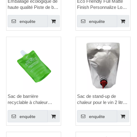
Emballage écologique de
Eco Friendly Full Matte
haute qualité Piste de bec
Finish Personnalize Logo
de mer transparente des
Drink Standup Pouch
aliments écologiques
Pouch avec SPOUT
enquête
enquête
Sac de barrière
Sac de stand-up de
recyclable à chaleur
chaleur pour le vin 2 litres
personnalisée Sac à bec
avec poignée
debout
enquête
enquête