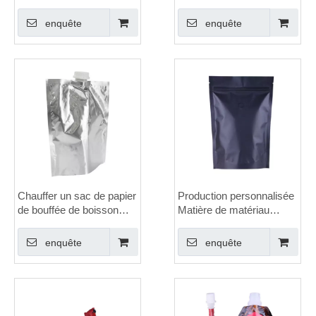
produits liquides
personnalisée avec bec à
côté
enquête
enquête
Chauffer un sac de papier
Production personnalisée
de bouffée de boisson
Matière de matériau
stratifiée personnalisée
laminé noir imprimé Sacs
en papier d'aluminium
enquête
enquête