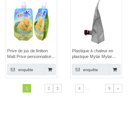
Prive de jus de finition
Plastique à chaleur en
Matt Prive personnalisée
plastique Mylar Mylar
avec bec
Flexible en aluminium
Bag d'emballage à vin
enquête
enquête
avec robinet
1
2
3
4
...
9
»