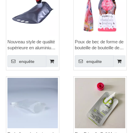
Nouveau style de qualité
Poux de bec de forme de
supérieure en aluminium
bouteille de bouteille de
en aluminium stand up
bouteille laminée
wine poched
entièrement recyclable
enquête
enquête
Spout