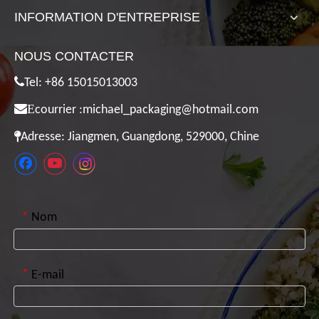
INFORMATION D'ENTREPRISE
NOUS CONTACTER

Tel: +86 15015013003

E
courrier :
michael_packaging@hotmail.com

Adresse: Jiangmen, Guangdong, 529000, Chine
*
Nom
*
E-mail